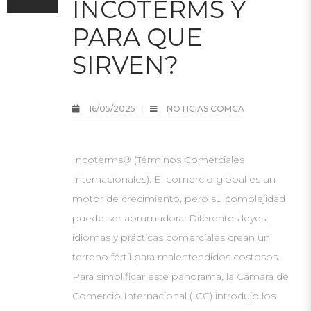
INCOTERMS Y
PARA QUE
SIRVEN?
16/05/2025
NOTICIAS COMCA
Incoterms® (Términos Comerciales
Internacionales). El comercio global es un
motor de crecimiento, pero su complejidad
puede ser abrumadora. Diferentes leyes,
idiomas y prácticas comerciales crean un
terreno fértil para malentendidos costosos.
Para simplificar este panorama, la Cámara de
Comercio Internacional (ICC) introdujo los